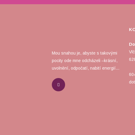
K
Do
Vl
Mou snahou je, abyste s takovými
62
pocity ode mne odcházeli –krásní,
uvolnění, odpočatí, nabití energií...
60
do