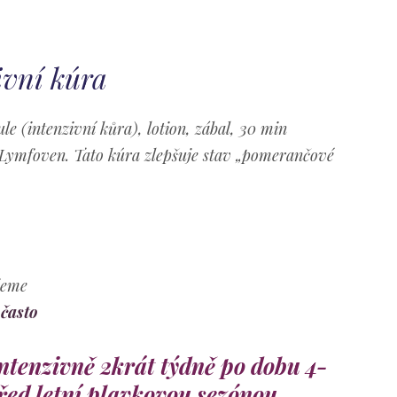
ivní kúra
e (intenzivní kůra), lotion, zábal, 30 min
 Lymfoven. Tato kúra zlepšuje stav „pomerančové
eme
 často
ntenzivně 2krát týdně po dobu 4-
řed letní plavkovou sezónou.