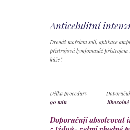
Anticelulitní intenz
Drenáž mořskou solí, aplikace ampul
přístrojová lymfomasáž přístrojem
kůže“.
Délka procedury Doporučuj
90 min
libovolně
Doporučuji absolvovat i
5 týdnů- velmi vhodné p