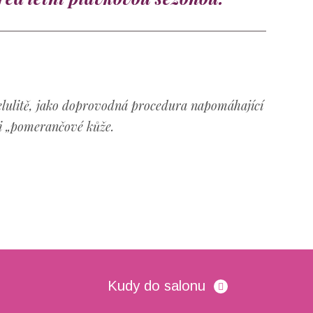
elulitě, jako doprovodná procedura napomáhající
i „pomerančové kůže.
Kudy do salonu