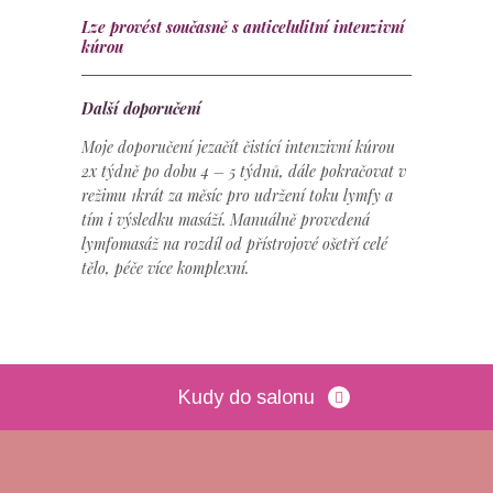
Lze provést současně s anticelulitní intenzivní
kúrou
Další doporučení
Moje doporučení jezačít čistící intenzivní kúrou
2x týdně po dobu 4 – 5 týdnů, dále pokračovat v
režimu 1krát za měsíc pro udržení toku lymfy a
tím i výsledku masáží. Manuálně provedená
lymfomasáž na rozdíl od přístrojové ošetří celé
tělo, péče více komplexní.
Kudy do salonu