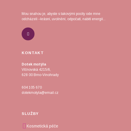
Mou snahou je, abyste s takovými pocity ode mne
odcházeli –krásní, uvolnění, odpočatí, nabití energií...
KONTAKT
Dotek motýla
Vlčnovská 4215/6,
628 00 Brno-Vinohrady
604 105 670
dotekmotyla@email.cz
SLUŽBY
Kosmetická péče