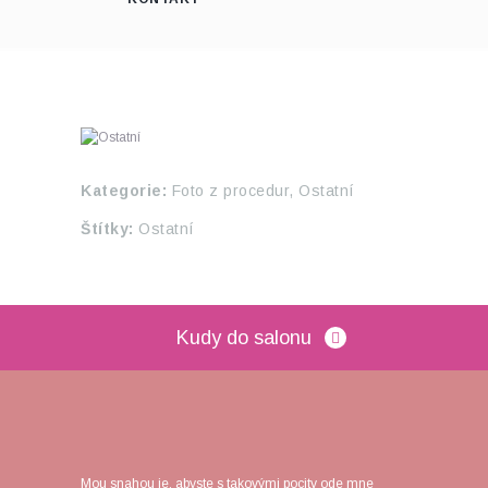
Kategorie:
Foto z procedur,
Ostatní
Štítky:
Ostatní
Kudy do salonu
Mou snahou je, abyste s takovými pocity ode mne