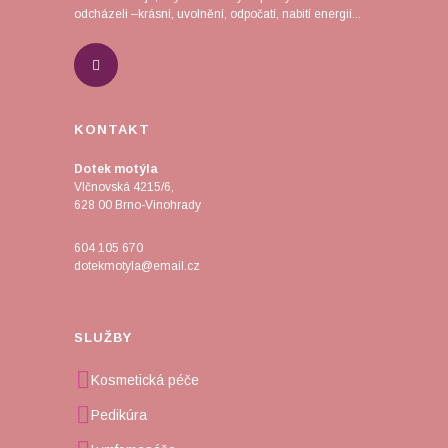
odcházeli –krásní, uvolnění, odpočatí, nabití energií...
KONTAKT
Dotek motýla
Vlčnovská 4215/6,
628 00 Brno-Vinohrady
604 105 670
dotekmotyla@email.cz
SLUŽBY
Kosmetická péče
Pedikúra