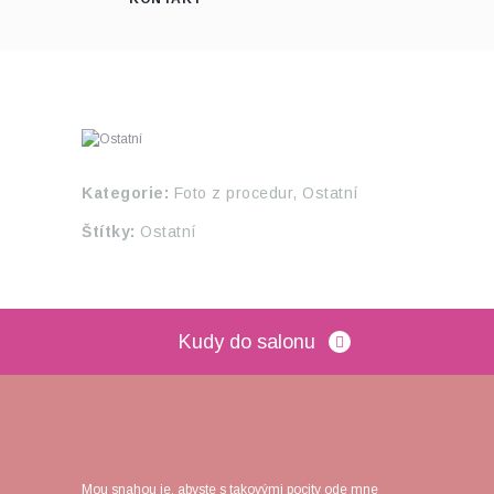
Kategorie:
Foto z procedur,
Ostatní
Štítky:
Ostatní
Kudy do salonu
Mou snahou je, abyste s takovými pocity ode mne