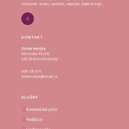
odcházeli –krásní, uvolnění, odpočatí, nabití energií...
KONTAKT
Dotek motýla
Vlčnovská 4215/6,
628 00 Brno-Vinohrady
604 105 670
dotekmotyla@email.cz
SLUŽBY
Kosmetická péče
Pedikúra