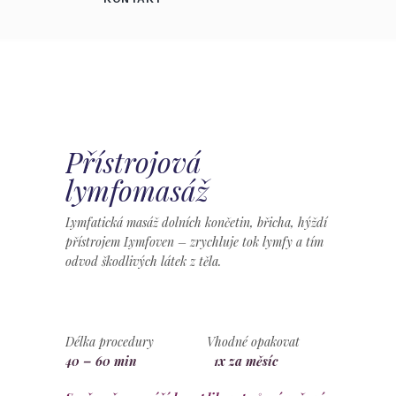
Přístrojová
lymfomasáž
Lymfatická masáž dolních končetin, břicha, hýždí
přístrojem Lymfoven – zrychluje tok lymfy a tím
odvod škodlivých látek z těla.
Délka procedury Vhodné opakovat
40 – 60 min
1x za měsíc