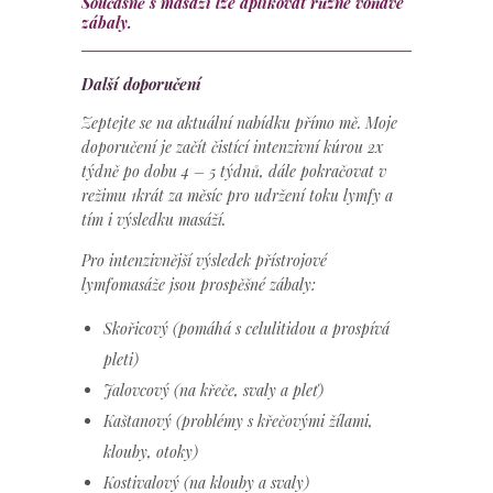
Současně s masáží lze aplikovat různé voňavé
zábaly.
Další doporučení
Zeptejte se na aktuální nabídku přímo mě. Moje
doporučení je začít čistící intenzivní kúrou 2x
týdně po dobu 4 – 5 týdnů, dále pokračovat v
režimu 1krát za měsíc pro udržení toku lymfy a
tím i výsledku masáží.
Pro intenzivnější výsledek přístrojové
lymfomasáže jsou prospěšné zábaly:
Skořicový (pomáhá s celulitidou a prospívá
pleti)
Jalovcový (na křeče, svaly a pleť)
Kaštanový (problémy s křečovými žílami,
klouby, otoky)
Kostivalový (na klouby a svaly)