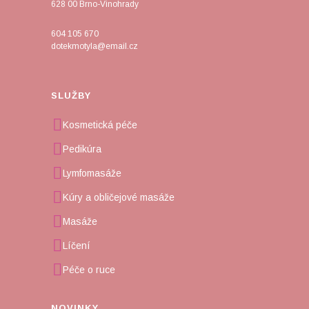
628 00 Brno-Vinohrady
604 105 670
dotekmotyla@email.cz
SLUŽBY
Kosmetická péče
Pedikúra
Lymfomasáže
Kúry a obličejové masáže
Masáže
Líčení
Péče o ruce
NOVINKY