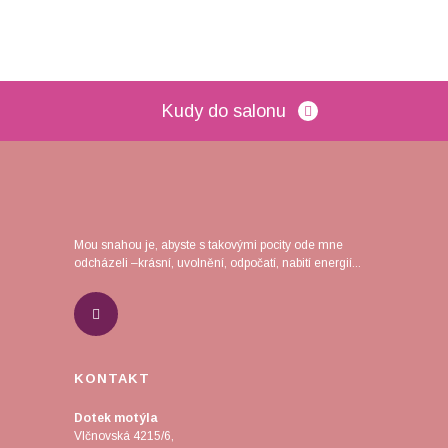
Kudy do salonu
Mou snahou je, abyste s takovými pocity ode mne
odcházeli –krásní, uvolnění, odpočatí, nabití energií...
KONTAKT
Dotek motýla
Vlčnovská 4215/6,