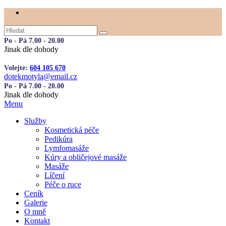
Po - Pá 7.00 - 20.00
Jinak dle dohody
Volejte:
604 105 670
dotekmotyla@email.cz
Po - Pá 7.00 - 20.00
Jinak dle dohody
Menu
Služby
Kosmetická péče
Pedikúra
Lymfomasáže
Kúry a obličejové masáže
Masáže
Líčení
Péče o ruce
Ceník
Galerie
O mně
Kontakt