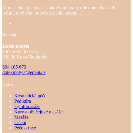
Mou snahou je, abyste s takovými pocity ode mne odcházeli –
krásní, uvolnění, odpočatí, nabití energií...
Kontakt
Dotek motýla
Vlčnovská 4215/6,
628 00 Brno-Vinohrady
604 105 670
dotekmotyla@email.cz
Služby
Kosmetická péče
Pedikúra
Lymfomasáže
Kúry a obličejové masáže
Masáže
Líčení
Péče o ruce