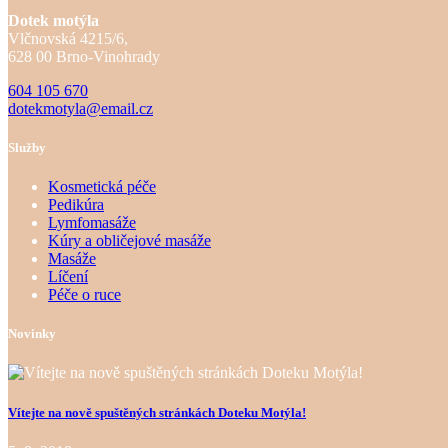
Dotek motýla
Vlčnovská 4215/6,
628 00 Brno-Vinohrady
604 105 670
dotekmotyla@email.cz
Služby
Kosmetická péče
Pedikúra
Lymfomasáže
Kúry a obličejové masáže
Masáže
Líčení
Péče o ruce
Novinky
Vítejte na nově spuštěných stránkách Doteku Motýla!