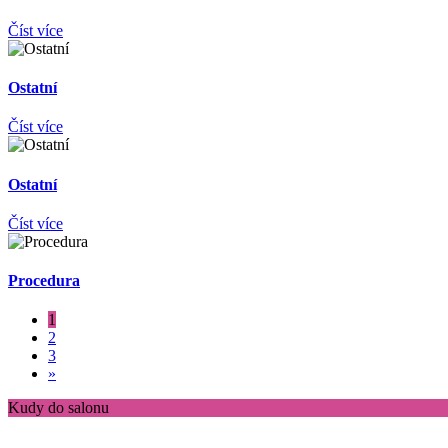
Číst více
Ostatní
Číst více
Ostatní
Číst více
Procedura
1
2
3
»
Kudy do salonu