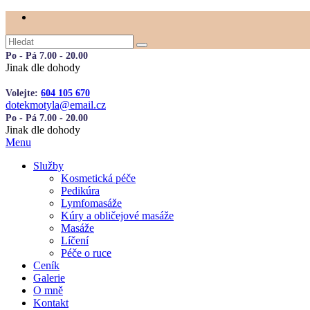
Po - Pá 7.00 - 20.00
Jinak dle dohody
Volejte:
604 105 670
dotekmotyla@email.cz
Po - Pá 7.00 - 20.00
Jinak dle dohody
Menu
Služby
Kosmetická péče
Pedikúra
Lymfomasáže
Kúry a obličejové masáže
Masáže
Líčení
Péče o ruce
Ceník
Galerie
O mně
Kontakt