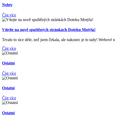
Nehty
Číst více
Vítejte na nově spuštěných stránkách Doteku Motýla!
Trvalo to sice déle, než jsem čekala, ale nakonec je to tady! Webové 
Číst více
Ostatní
Číst více
Ostatní
Číst více
Ostatní